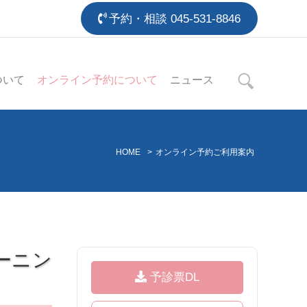
予約・相談
045-531-8846
ついて
オンライン予約について
ニュース
HOME
>
オンライン予約ご利用案内
ーニン
予診票DL