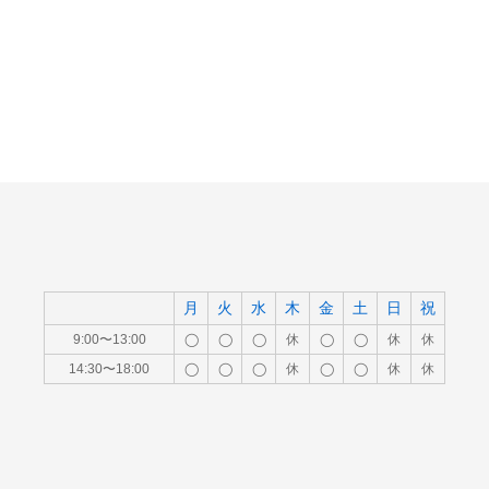
月
火
水
木
金
土
日
祝
9:00〜13:00
◯
◯
◯
休
◯
◯
休
休
14:30〜18:00
◯
◯
◯
休
◯
◯
休
休