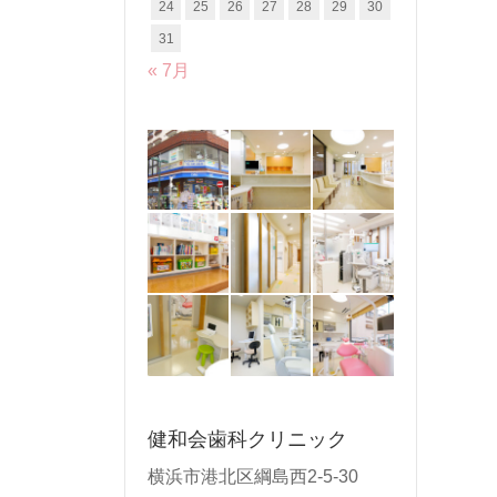
24
25
26
27
28
29
30
31
« 7月
健和会歯科クリニック
横浜市港北区綱島西2-5-30