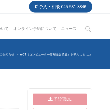
予約・相談
045-531-8846
ついて
オンライン予約について
ニュース
のお知らせ
>
★CT（コンピューター断層撮影装置）を導入しました
予診票DL