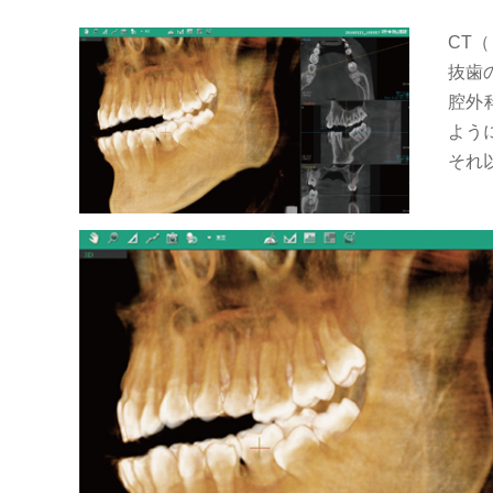
CT
抜歯
腔外
よう
それ