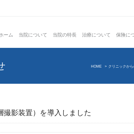
ホーム
当院について
当院の特長
治療について
保険に
せ
HOME
>
クリニックから
層撮影装置）を導入しました