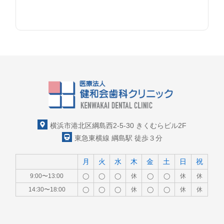
横浜市港北区綱島西2-5-30 きくむらビル2F
東急東横線 綱島駅 徒歩３分
月
火
水
木
金
土
日
祝
9:00〜13:00
◯
◯
◯
休
◯
◯
休
休
14:30〜18:00
◯
◯
◯
休
◯
◯
休
休