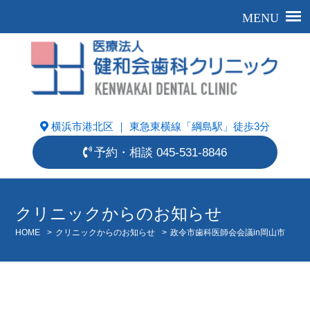
横浜市港北区 ｜ 東急東横線「綱島駅」徒歩3分
予約・相談
045-531-8846
クリニックからのお知らせ
HOME
>
クリニックからのお知らせ
>
政令市歯科医師会会議in岡山市