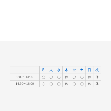
月
火
水
木
金
土
日
祝
9:00〜13:00
◯
◯
◯
休
◯
◯
休
休
14:30〜18:00
◯
◯
◯
休
◯
◯
休
休