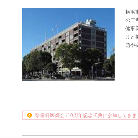
横浜
の三
健事
けと
題や
県歯科医師会110周年記念式典に参加してきま