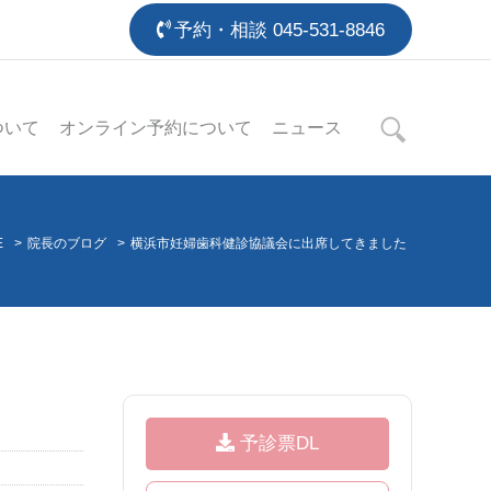
予約・相談
045-531-8846
ついて
オンライン予約について
ニュース
E
>
院長のブログ
>
横浜市妊婦歯科健診協議会に出席してきました
予診票DL