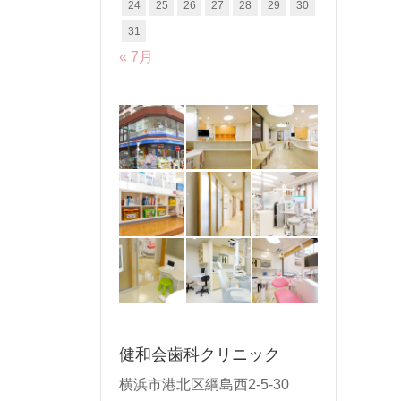
24
25
26
27
28
29
30
31
« 7月
健和会歯科クリニック
横浜市港北区綱島西2-5-30