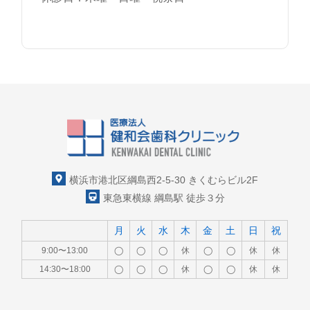
横浜市港北区綱島西2-5-30 きくむらビル2F
東急東横線 綱島駅 徒歩３分
月
火
水
木
金
土
日
祝
9:00〜13:00
◯
◯
◯
休
◯
◯
休
休
14:30〜18:00
◯
◯
◯
休
◯
◯
休
休